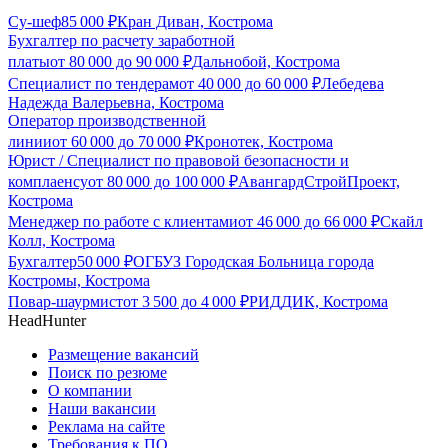
Су-шеф
85 000
₽
Кран Диван, Кострома
Бухгалтер по расчету заработной
платы
от
80 000
до
90 000
₽
Дальнобой, Кострома
Специалист по тендерам
от
40 000
до
60 000
₽
Лебедева
Надежда Валерьевна, Кострома
Оператор производственной
линии
от
60 000
до
70 000
₽
Кронотек, Кострома
Юрист / Специалист по правовой безопасности и
комплаенсу
от
80 000
до
100 000
₽
АвангардСтройПроект,
Кострома
Менеджер по работе с клиентами
от
46 000
до
66 000
₽
Скайл
Колл, Кострома
Бухгалтер
50 000
₽
ОГБУЗ Городская Больница города
Костромы, Кострома
Повар-шаурмист
от
3 500
до
4 000
₽
РИДДИК, Кострома
HeadHunter
Размещение вакансий
Поиск по резюме
О компании
Наши вакансии
Реклама на сайте
Требования к ПО