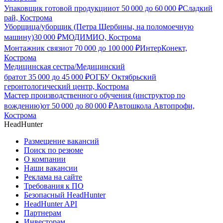
Упаковщик готовой продукции
от
50 000
до
60 000
₽
Сладкий
рай, Кострома
Уборщица/уборщик (Петра Щербины, на поломоечную
машину)
30 000
₽
МОДИМИО, Кострома
Монтажник связи
от
70 000
до
100 000
₽
ИнтерКонект,
Кострома
Медицинская сестра/Медицинский
брат
от
35 000
до
45 000
₽
ОГБУ Октябрьский
геронтологический центр, Кострома
Мастер производственного обучения (инструктор по
вождению)
от
50 000
до
80 000
₽
Автошкола Автопрофи,
Кострома
HeadHunter
Размещение вакансий
Поиск по резюме
О компании
Наши вакансии
Реклама на сайте
Требования к ПО
Безопасный HeadHunter
HeadHunter API
Партнерам
Инвесторам