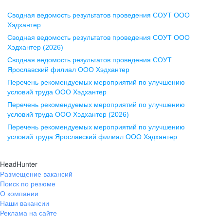
Сводная ведомость результатов проведения СОУТ ООО
Воронеж
Хэдхантер
Сводная ведомость результатов проведения СОУТ ООО
ул. Комиссаржевской, д. 10,
Хэдхантер (2026)
офис 1212
Сводная ведомость результатов проведения СОУТ
+7 473 280-05-05
Ярославский филиал ООО Хэдхантер
pr@vrn.hh.ru
Перечень рекомендуемых мероприятий по улучшению
условий труда ООО Хэдхантер
Казань
Перечень рекомендуемых мероприятий по улучшению
ул. Спартаковская, д. 2А, этаж 3,
условий труда ООО Хэдхантер (2026)
помещение 15
Перечень рекомендуемых мероприятий по улучшению
условий труда Ярославский филиал ООО Хэдхантер
+7 843 212-12-50
pr@kzn.hh.ru
HeadHunter
Размещение вакансий
Екатеринбург
Поиск по резюме
ул. Боевых Дружин, стр. 20,
О компании
5 этаж, офис 505, 521
Наши вакансии
Реклама на сайте
+7 343 226-79-99