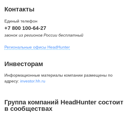
Контакты
Единый телефон
+7 800 100-64-27
звонок из регионов России бесплатный
Региональные офисы HeadHunter
Москва
Инвесторам
внутригородская территория
Информационные материалы компании размещены по
Муниципальный округ Тверской,
адресу:
investor.hh.ru
2-я Брестская ул., д. 48,
помещение 25
+7 495 974-64-27
Группа компаний HeadHunter состоит
+7 495 980-64-27
в сообществах
+7 495 134-92-24
press@hh.ru