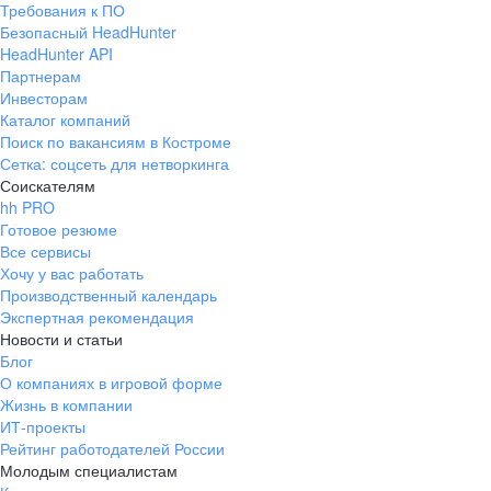
Требования к ПО
pr@ural.hh.ru
Безопасный HeadHunter
HeadHunter API
Краснодар
Партнерам
Инвесторам
ул. Янковского, д. 169, 7 этаж,
Каталог компаний
706 каб.
Поиск по вакансиям в Костроме
+7 861 205-55-57
Сетка: соцсеть для нетворкинга
pr@krd.hh.ru
Соискателям
hh PRO
Готовое резюме
Владивосток
Все сервисы
пер. Ланинский д. 4, офис 3.4
Хочу у вас работать
Производственный календарь
+7 423 202-33-28
Экспертная рекомендация
pr@dv.hh.ru
Новости и статьи
Блог
Новосибирск
О компаниях в игровой форме
Жизнь в компании
ул. Большевистская, д. 35,
ИТ-проекты
помещение 21
Рейтинг работодателей России
+7 383 207-94-64
Молодым специалистам