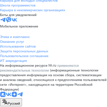
Карьера для молодых специалистов
pr@nsk.hh.ru
Школа программистов
Карьера в некоммерческих организациях
Минск
Боты для уведомлений
пр-т Дзержинского, д. 57,
10 этаж, помещение 45-1
Мобильное приложение
+375 (17)
336-03-02
Этика и комплаенс
pr@rabota.by
Оказание услуг
Использование сайтов
Алматы
Защита персональных данных
Пользовательское соглашение
пр. Абая, д. 151, БЦ Алатау,
ИТ аккредитация
12 этаж, офис 1209
На информационном ресурсе hh.ru
применяются
+7 727 232-13-13
рекомендательные технологии
(информационные технологии
pr@headhunter.com.kz
предоставления информации на основе сбора, систематизации
и анализа сведений, относящихся к предпочтениям пользователей
сети «Интернет», находящихся на территории Российской
Федерации)
Русский