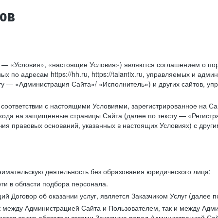
тов
у — «Условия», «настоящие Условия») являются соглашением о по
х по адресам https://hh.ru, https://talantix.ru, управляемых и 
тексту — «Администрация Сайта»/ «Исполнитель») и других сайтов,
соответствии с настоящими Условиями, зарегистрированное на Са
хода на защищенные страницы Сайта (далее по тексту — «Регистр
ия правовых оснований, указанных в настоящих Условиях) с дру
имательскую деятельность без образования юридического лица;
ги в области подбора персонала.
 Договор об оказании услуг, является Заказчиком Услуг (далее по
к между Администрацией Сайта и Пользователем, так и между Адми
ются также обязательствами Заказчика перед Администрацией Сай