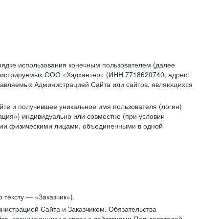
рядке использования конечным пользователем (далее
администрируемых ООО «Хэдхантер» (ИНН 7718620740, адрес:
 управляемых Администрацией Сайта или сайтов, являющихся
йте и получившее уникальное имя пользователя (логин)
ация») индивидуально или совместно (при условии
гими физическими лицами, объединенными в одной
 тексту — «Заказчик»).
нистрацией Сайта и Заказчиком. Обязательства
та, возникающими в связи с действиями Пользователей