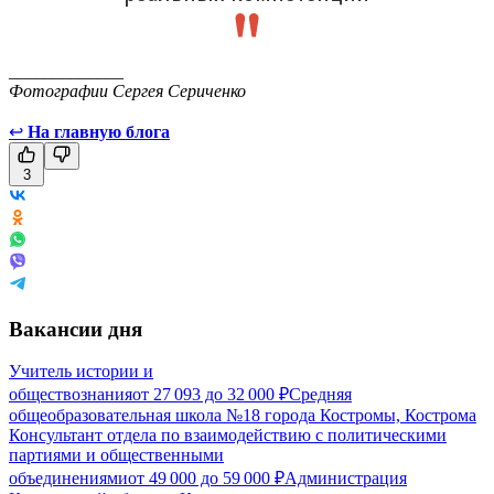
_____________
Фотографии Сергея Сериченко
↩
На главную блога
3
Вакансии дня
Учитель истории и
обществознания
от
27 093
до
32 000
₽
Средняя
общеобразовательная школа №18 города Костромы, Кострома
Консультант отдела по взаимодействию с политическими
партиями и общественными
объединениями
от
49 000
до
59 000
₽
Администрация