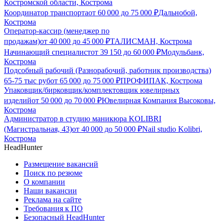
Костромской области, Кострома
Координатор транспорта
от
60 000
до
75 000
₽
Дальнобой,
Кострома
Оператор-кассир (менеджер по
продажам)
от
40 000
до
45 000
₽
ТАЛИСМАН, Кострома
Начинающий специалист
от
39 150
до
60 000
₽
Модульбанк,
Кострома
Подсобный рабочий (Разнорабочий, работник производства)
65-75 тыс руб
от
65 000
до
75 000
₽
ПРОФИПАК, Кострома
Упаковщик/бирковщик/комплектовщик ювелирных
изделий
от
50 000
до
70 000
₽
Ювелирная Компания Высоковы,
Кострома
Администратор в студию маникюра KOLIBRI
(Магистральная, 43)
от
40 000
до
50 000
₽
Nail studio Kolibri,
Кострома
HeadHunter
Размещение вакансий
Поиск по резюме
О компании
Наши вакансии
Реклама на сайте
Требования к ПО
Безопасный HeadHunter