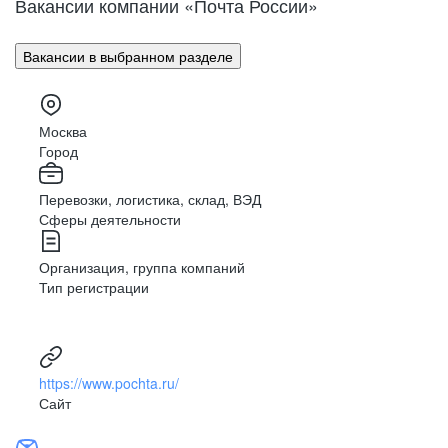
Вакансии компании «Почта России»
Поволжье
Улан-Удэ
Владивосток
Урал
Вакансии в выбранном разделе
Владимир
Сибирь
Волгоград
Вологда
Москва
Дальний Восток
Воронеж
Город
Махачкала
Северный Кавказ
Перевозки, логистика, склад, ВЭД
Биробиджан
Сферы деятельности
Иваново (Ивановская область)
Израиль
Организация, группа компаний
Магас
Тип регистрации
Иркутск
Нальчик
Казахстан
https://www.pochta.ru/
Калининград
Сайт
Элиста
Калуга