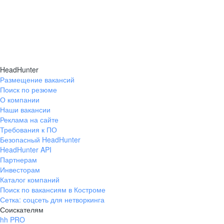
Винница
Днепропетровск
Донецк (Украина)
Житомир
Запорожье
HeadHunter
Ивано-Франковск
Размещение вакансий
Кировоград
Поиск по резюме
О компании
Луганск
Наши вакансии
Луцк
Реклама на сайте
Львов
Требования к ПО
Безопасный HeadHunter
Николаев
HeadHunter API
Одесса
Партнерам
Полтава
Инвесторам
Каталог компаний
Ровно
Поиск по вакансиям в Костроме
Севастополь
Сетка: соцсеть для нетворкинга
Симферополь
Соискателям
Сумы
hh PRO