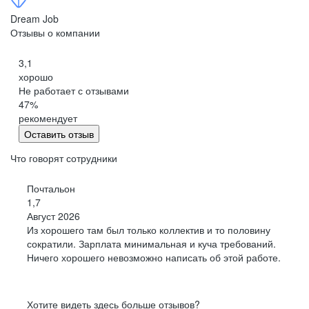
Петропавловск-Камчатский
Dream Job
Черкесск
Отзывы о компании
Кемерово
3,1
Киров
хорошо
Китай
Не работает с отзывами
Сыктывкар
47
%
Кострома
рекомендует
Оставить отзыв
Краснодар
Красноярск
Что говорят сотрудники
Курган
Почтальон
Курск
1,7
Липецк
Август 2026
Магадан
Из хорошего там был только коллектив и то половину
Йошкар-Ола
сократили. Зарплата минимальная и куча требований.
Ничего хорошего невозможно написать об этой работе.
Саранск
Мурманск
Нижний Новгород
Хотите видеть здесь больше отзывов?