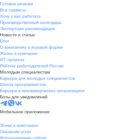
Готовое резюме
Тернополь
Все сервисы
Ужгород
Хочу у вас работать
Харьков
Производственный календарь
Экспертная рекомендация
Херсон
Новости и статьи
Хмельницкий
Блог
Черкассы
О компаниях в игровой форме
Жизнь в компании
Черновцы
ИТ-проекты
Чернигов
Рейтинг работодателей России
Ленинградская область
Молодым специалистам
Ханты-Мансийск
Карьера для молодых специалистов
Школа программистов
Аксай (Казахстан)
Карьера в некоммерческих организациях
Аксу (Павлодар.обл)
Боты для уведомлений
Актау
Атырау
Мобильное приложение
Актобе
Этика и комплаенс
Арысь (ЮКО)
Оказание услуг
Алга (Актюбинская обл)
Использование сайтов