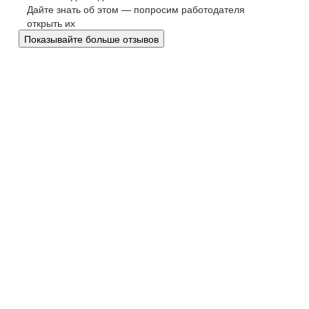
Великий Новгород
Дайте знать об этом — попросим работодателя
открыть их
Омск
Показывайте больше отзывов
Орел
Оренбург
Пенза
Пермь
Петрозаводск
Псков
Ростов-на-Дону
Рязань
Самара
Саратов
Якутск
Южно-Сахалинск
Владикавказ
Смоленск
Ставрополь