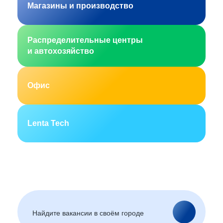
Магазины и производство
Распределительные центры
и автохозяйство
Офис
Lenta Tech
Москва
Санкт-Петербург
Екатеринбург
Новосибирск
Горно-Алтайск
Барнаул
Благовещенск
Архангельск
(Амурская область)
Астрахань
Белгород