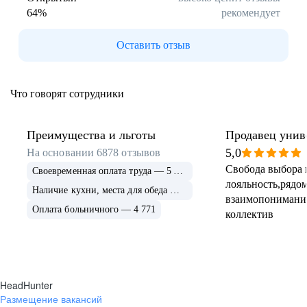
64
%
рекомендует
Буркина Фасо
Минск
Гомель
Могилев
Оставить отзыв
Витебск
Гродно
Брест
Архангельская
область
Что говорят сотрудники
Каргополь
Коряжма
Котлас
Мезень
Мирный
Новодвинск
Преимущества и льготы
Продавец унив
(Архангельская
5,0
На основании
6878
отзывов
область)
Свобода выбора 
Своевременная оплата труда — 5 675
Няндома
Онега
лояльность,рядом
Северодвинск
Сольвычегодск
Наличие кухни, места для обеда — 4 999
взаимопонимани
Шенкурск
Калининградская
Оплата больничного — 4 771
коллектив
область
Багратионовск
Балтийск
Гвардейск
Гурьевск
(Калининградская
область)
HeadHunter
Гусев
Зеленоградск
Размещение вакансий