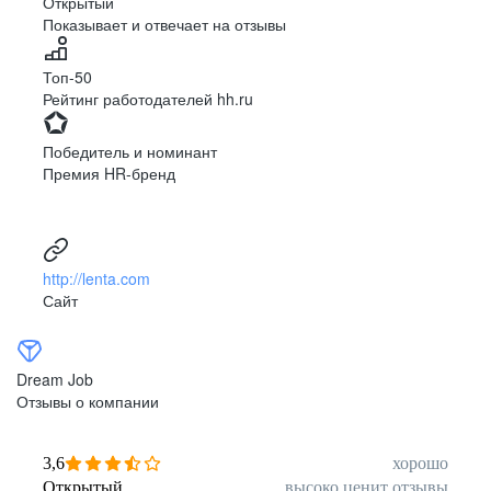
Открытый
Показывает и отвечает на отзывы
Луцк
Севастополь
Симферополь
Сумы
Топ-50
Тернополь
Ужгород
Рейтинг работодателей hh.ru
Харьков
Херсон
Хмельницкий
Черкассы
Победитель и номинант
Черновцы
Чернигов
Премия HR-бренд
Ленинградская
Ханты-Мансийск
область
Тольятти
Дудинка
(Красноярский край)
http://lenta.com
Тура (Красноярский
Агинское
Сайт
край)
(Забайкальский АО)
Усть-Ордынский
Палана
Анадырь
Сочи
Dream Job
Норильск
Дзержинск
Отзывы о компании
(Нижегородская
область)
Арзамас
Саров
3,6
хорошо
Обнинск
Салехард
Открытый
высоко ценит отзывы