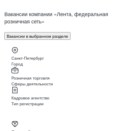
Нижний Новгород
Великий Новгород
Омск
Орел
Вакансии компании «Лента, федеральная
Оренбург
Пенза
розничная сеть»
Пермь
Петрозаводск
Псков
Ростов-на-Дону
Вакансии в выбранном разделе
Рязань
Самара
Саратов
Якутск
Южно-Сахалинск
Владикавказ
Санкт-Петербург
Смоленск
Ставрополь
Город
Тамбов
Казань
Розничная торговля
Тверь
Томск
Сферы деятельности
Кызыл
Тула
Тюмень
Ижевск
Кадровое агентство
Ульяновск
Уфа
Тип регистрации
Хабаровск
Абакан
Челябинск
Грозный
Чита
Чебоксары
Ярославль
Луганск