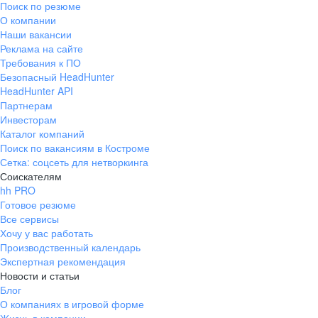
Поиск по резюме
Краснознаменск
Ладушкин
(Калининградская
О компании
область)
Наши вакансии
Мамоново
Неман
Реклама на сайте
Требования к ПО
Нестеров
Озерск
Безопасный HeadHunter
(Калининградская
область)
HeadHunter API
Партнерам
Пионерский
Полесск
Инвесторам
Правдинск
Светлогорск
Каталог компаний
(Калининградская
Поиск по вакансиям в Костроме
область)
Сетка: соцсеть для нетворкинга
Светлый
Славск
Соискателям
Советск
Черняховск
hh PRO
(Калининградская
Готовое резюме
область)
Все сервисы
Республика Коми
Воркута
Хочу у вас работать
Вуктыл
Емва
Производственный календарь
Экспертная рекомендация
Инта
Микунь
Новости и статьи
Печора
Сосногорск
Блог
Усинск
Ухта
О компаниях в игровой форме
Новгородская
Боровичи