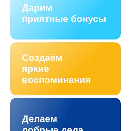
Дарим
приятные бонусы
Создаём
яркие
воспоминания
Делаем
добрые дела