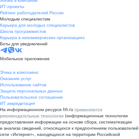
Жизнь в компании
область
ИТ-проекты
Рейтинг работодателей России
Валдай
Малая Вишера
Молодым специалистам
Окуловка
Пестово
Карьера для молодых специалистов
Сольцы
Старая Русса
Школа программистов
Карьера в некоммерческих организациях
Холм
Чудово
Боты для уведомлений
Мурманская область
Апатиты
Гаджиево
Заозерск
Мобильное приложение
Заполярный
Кандалакша
Кировск (Мурманская
Ковдор
Этика и комплаенс
область)
Оказание услуг
Кола
Мончегорск
Использование сайтов
Защита персональных данных
Оленегорск
Островной
Пользовательское соглашение
Полярные Зори
Полярный
ИТ аккредитация
Североморск
Снежногорск
На информационном ресурсе hh.ru
применяются
Республика Карелия
Беломорск
рекомендательные технологии
(информационные технологии
предоставления информации на основе сбора, систематизации
Кемь
Кондопога
и анализа сведений, относящихся к предпочтениям пользователей
Костомукша
Лахденпохья
сети «Интернет», находящихся на территории Российской
Медвежьегорск
Олонец