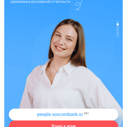
отдела исходящих коммуникаций
18+
people.sovcombank.ru
Хочу к вам