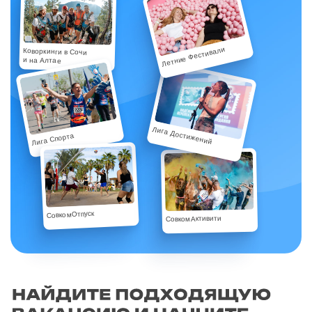
Летние Фестивали
Коворкинги в Сочи
и на Алтае
Лига Достижений
Лига Спорта
СовкомОтпуск
СовкомАктивити