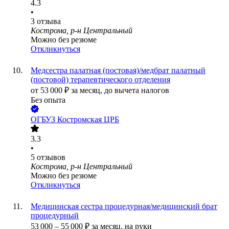
4.3
•
3
отзыва
Кострома, р-н Центральный
Можно без резюме
Откликнуться
Медсестра палатная (постовая)/медбрат палатный
(постовой) терапевтического отделения
от
53 000
₽
за месяц,
до вычета налогов
Без опыта
ОГБУЗ Костромская ЦРБ
3.3
•
5
отзывов
Кострома, р-н Центральный
Можно без резюме
Откликнуться
Медицинская сестра процедурная/медицинский брат
процедурный
53 000
–
55 000
₽
за месяц,
на руки