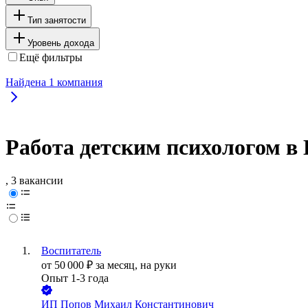
Тип занятости
Уровень дохода
Ещё фильтры
Найдена
1
компания
Работа детским психологом в
, 3 вакансии
Воспитатель
от
50 000
₽
за месяц,
на руки
Опыт 1-3 года
ИП
Попов Михаил Константинович