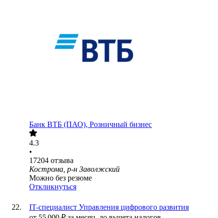
Банк ВТБ (ПАО), Розничный бизнес
4.3
•
17204
отзыва
Кострома, р-н Заволжский
Можно без резюме
Откликнуться
IT-специалист Управления цифрового развития
от
55 000
₽
за месяц,
до вычета налогов