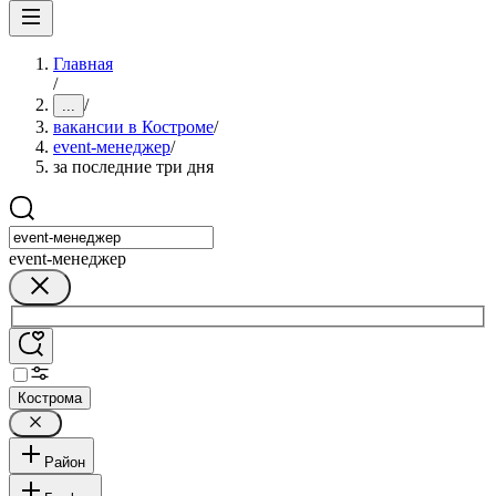
Главная
/
/
...
вакансии в Костроме
/
event-менеджер
/
за последние три дня
event-менеджер
Кострома
Район