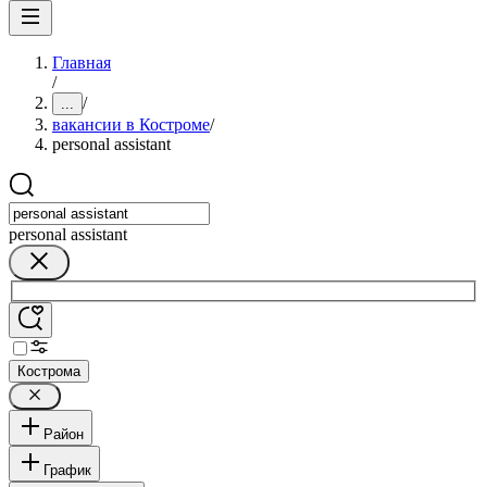
Главная
/
/
...
вакансии в Костроме
/
personal assistant
personal assistant
Кострома
Район
График