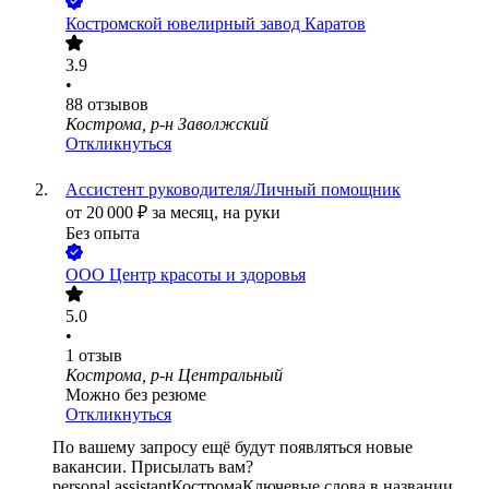
Костромской ювелирный завод Каратов
3.9
•
88
отзывов
Кострома, р-н Заволжский
Откликнуться
Ассистент руководителя/Личный помощник
от
20 000
₽
за месяц,
на руки
Без опыта
ООО
Центр красоты и здоровья
5.0
•
1
отзыв
Кострома, р-н Центральный
Можно без резюме
Откликнуться
По вашему запросу ещё будут появляться новые
вакансии. Присылать вам?
personal assistant
Кострома
Ключевые слова в названии