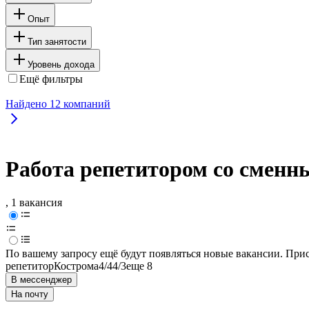
Опыт
Тип занятости
Уровень дохода
Ещё фильтры
Найдено
12
компаний
Работа репетитором со сменн
, 1 вакансия
По вашему запросу ещё будут появляться новые вакансии. При
репетитор
Кострома
4/4
4/3
еще 8
В мессенджер
На почту