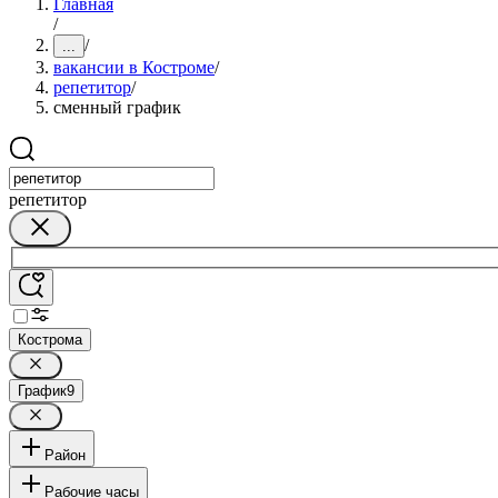
Главная
/
/
...
вакансии в Костроме
/
репетитор
/
сменный график
репетитор
Кострома
График
9
Район
Рабочие часы