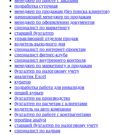
менеджер по работе с заказами
подработка суточная
менеджер по продажам (без поиска клиентов)
начинающий менеджер по продажам
менеджер по оформлению документов
специалист по маркетингу
старший бухгалтер
управляющий отделом продаж
водитель выходного дня
специалист по интернет-проектам
специалист фитнес-клуба
специалист внутреннего контроля
менеджер по маркетингу и продажам
бухгалтер по налоговому учету
аналитик Excel
куратор
подработка работа для инвалидов
пеший курьер
бухгалтер на производство
бухгалтер по расчетам с клиентами
водитель на авто компании
бухгалтер по работе с контрагентами
reporting analyst
старший бухгалтер по налоговому учету
специалист по кадрам