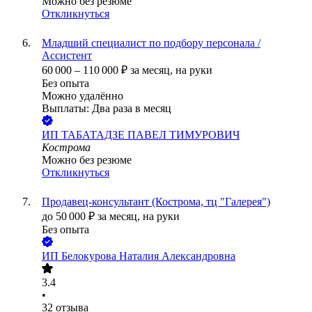
Можно без резюме
Откликнуться
Младший специалист по подбору персонала /
Ассистент
60 000
–
110 000
₽
за месяц,
на руки
Без опыта
Можно удалённо
Выплаты: Два раза в месяц
ИП
ТАБАТАДЗЕ ПАВЕЛ ТИМУРОВИЧ
Кострома
Можно без резюме
Откликнуться
Продавец-консультант (Кострома, тц "Галерея")
до
50 000
₽
за месяц,
на руки
Без опыта
ИП
Белокурова Наталия Александровна
3.4
•
32
отзыва