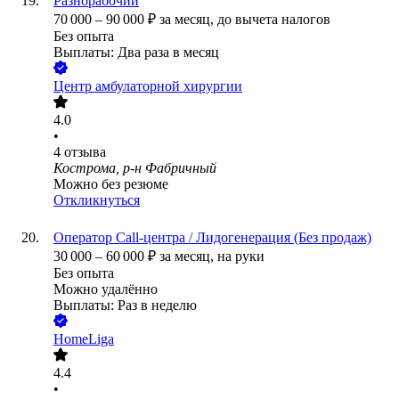
Разнорабочий
70 000
–
90 000
₽
за месяц,
до вычета налогов
Без опыта
Выплаты: Два раза в месяц
Центр амбулаторной хирургии
4.0
•
4
отзыва
Кострома, р-н Фабричный
Можно без резюме
Откликнуться
Оператор Call-центра / Лидогенерация (Без продаж)
30 000
–
60 000
₽
за месяц,
на руки
Без опыта
Можно удалённо
Выплаты: Раз в неделю
HomeLiga
4.4
•