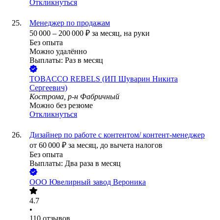
Откликнуться
Менеджер по продажам
50 000
–
200 000
₽
за месяц,
на руки
Без опыта
Можно удалённо
Выплаты: Раз в месяц
TOBACCO REBELS (ИП Шуварин Никита
Сергеевич)
Кострома, р-н Фабричный
Можно без резюме
Откликнуться
Дизайнер по работе с контентом/ контент-менеджер
от
60 000
₽
за месяц,
до вычета налогов
Без опыта
Выплаты: Два раза в месяц
ООО
Ювелирный завод Вероника
4.7
•
110
отзывов